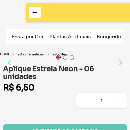
Festa por Cor
Plantas Artificiais
Brinquedos
Festas Temáticas
Festa Neon
Aplique Estrela Neon - 06
unidades
R$
6
,
50
－
＋