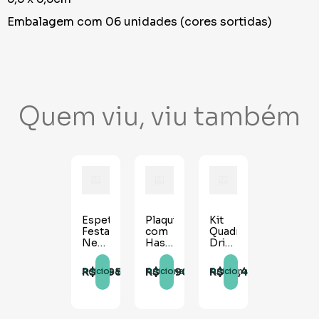
Embalagem com 06 unidades (cores sortidas)
Quem viu, viu também
Espetinhos
Plaquinhas
Kit
Festa
com
Quadros
Neon
Haste
Drinks
- 10
Balada
Neon
unidades
Neon
- 03
R$
9
,
95
R$
12
,
90
R$
26
,
40
Adicionar
Adicionar
Adicionar
- 10
unidades
unidades