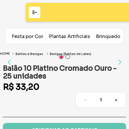
Festa por Cor
Plantas Artificiais
Brinquedos
Balões e Bexigas
Bexigas (Balões de Latex)
Balão 10 Platino Cromado Ouro -
25 unidades
R$
33
,
20
－
＋