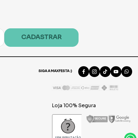
ini Design
Balão 9 Liso Lilás - 50
unidades
0
R$ 17,40
Adicionar
Adicionar
CADASTRAR