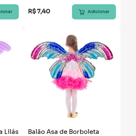
R$
7
,
40
cionar
Adicionar
 Lilás
Balão Asa de Borboleta