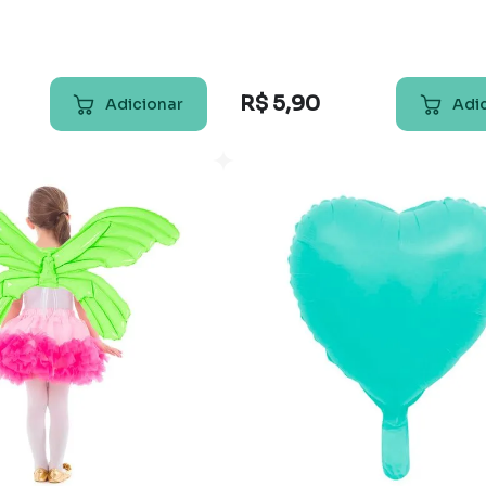
R$
5
,
90
Adicionar
Adi