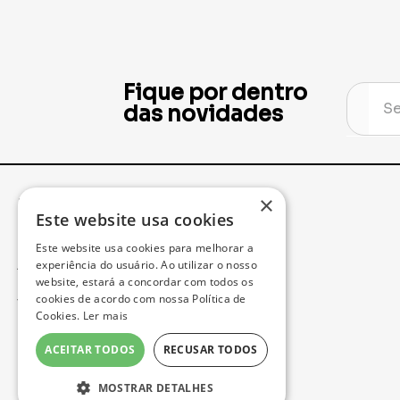
Balão Metalizado
Garfo Madeira 
Azul Escuro 34"
unidades
Números
R$ 13,70
R$ 23,40
Adicionar
A
×
Este website usa cookies
Este website usa cookies para melhorar a
experiência do usuário. Ao utilizar o nosso
website, estará a concordar com todos os
cookies de acordo com nossa Política de
Fique por dentro
Cookies.
Ler mais
das novidades
ACEITAR TODOS
RECUSAR TODOS
MOSTRAR DETALHES