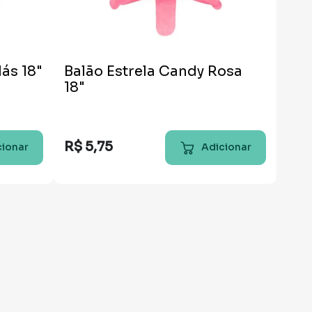
lás 18"
Balão Estrela Candy Rosa
18"
R$
5
,
75
cionar
Adicionar