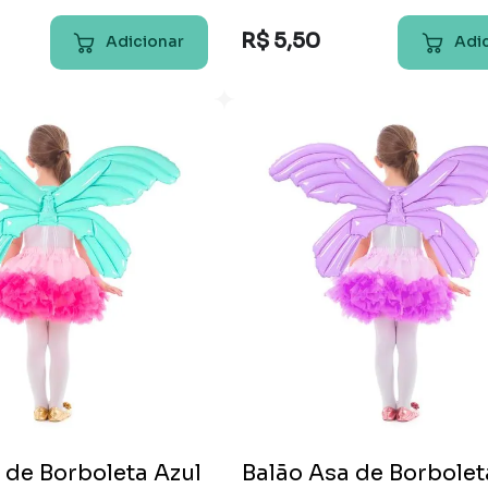
R$
5
,
50
Adicionar
Adi
 de Borboleta Azul
Balão Asa de Borboleta