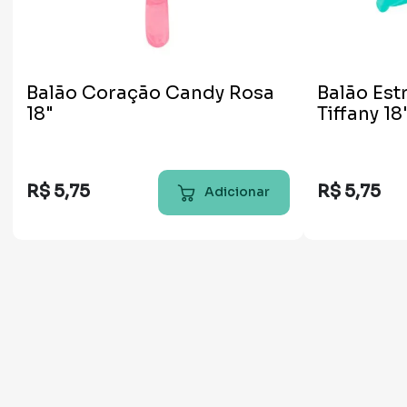
Balão Coração Candy Rosa
Balão Est
18"
Tiffany 18
R$
5
,
75
R$
5
,
75
Adicionar