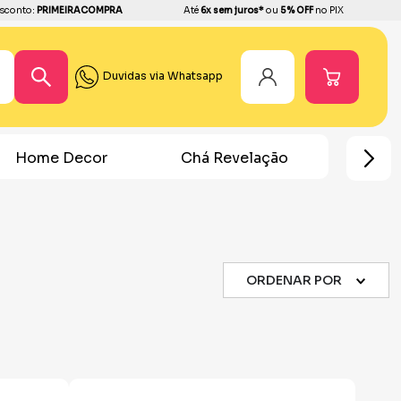
sconto:
PRIMEIRACOMPRA
Até
6x sem juros*
ou
5% OFF
no PIX
Duvidas via Whatsapp
r
Chá Revelação
Festa Homem Aranha
ORDENAR POR