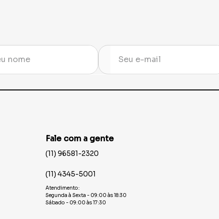
- 50
Faixa Despedida de
Vela M
Solteira Bride To Be
Preta
R$ 13,55
R$ 6,1
dicionar
Adicionar