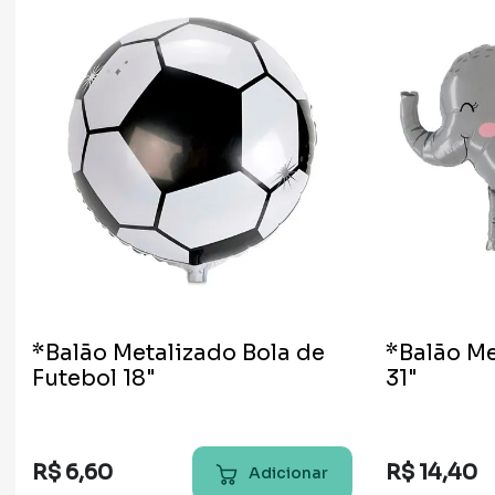
*Balão Metalizado Bola de
*Balão Me
Futebol 18"
31"
R$
6
,
60
R$
14
,
40
Adicionar