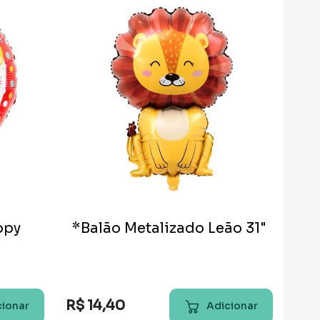
ppy
*Balão Metalizado Leão 31"
"
R$
14
,
40
cionar
Adicionar