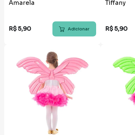
Amarela
Tiffany
R$
5
,
90
R$
5
,
90
Adicionar