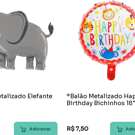
9
º
pirulito
10
º
toalha
talizado Elefante
*Balão Metalizado Ha
Birthday Bichinhos 18
R$
7
,
50
Adicionar
Adi