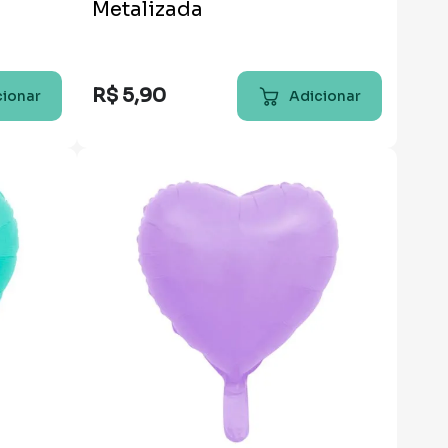
Metalizada
R$
5
,
90
cionar
Adicionar