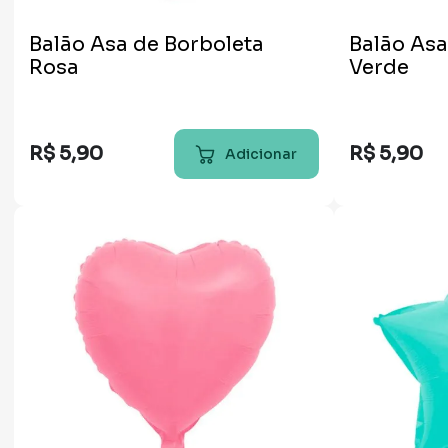
Balão Asa de Borboleta
Balão Asa
Rosa
Verde
R$
5
,
90
R$
5
,
90
Adicionar