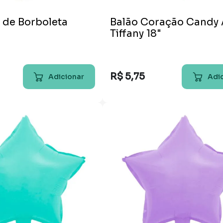
 de Borboleta
Balão Coração Candy 
Tiffany 18"
R$
5
,
75
Adicionar
Adi