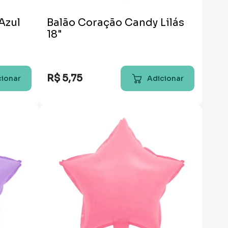
Azul
Balão Coração Candy Lilás
18"
R$
5
,
75
cionar
Adicionar