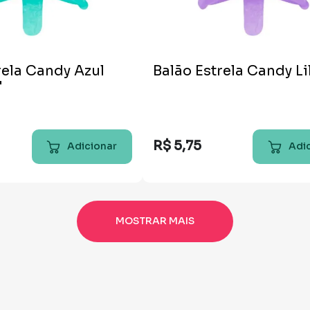
rela Candy Azul
Balão Estrela Candy Li
"
R$
5
,
75
Adicionar
Adi
MOSTRAR MAIS
Mais vendidos