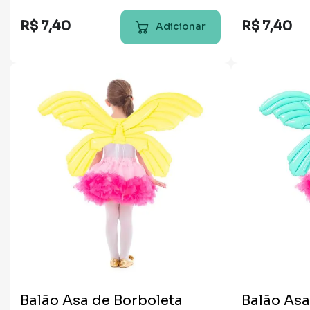
R$
7
,
40
R$
7
,
40
Adicionar
Balão Asa de Borboleta
Balão Asa