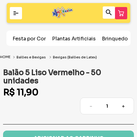
Festa por Cor
Plantas Artificiais
Brinquedos
Balões e Bexigas
Bexigas (Balões de Latex)
Balão 5 Liso Vermelho - 50
unidades
R$
11
,
90
－
＋