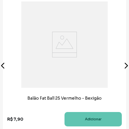
Balão Fat Ball 25 Vermelho - Bexigão
R$
7
,
90
Adicionar