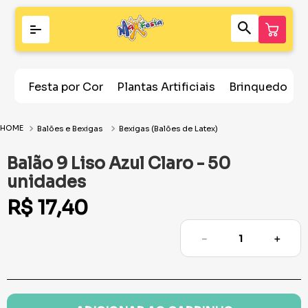
Festa por Cor
Plantas Artificiais
Brinquedos
Balões e Bexigas
Bexigas (Balões de Latex)
Balão 9 Liso Azul Claro - 50
unidades
R$
17
,
40
－
＋