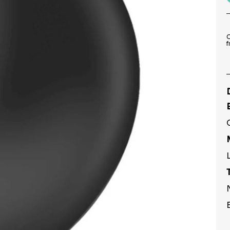
9
º
peruca
10
º
festa neon