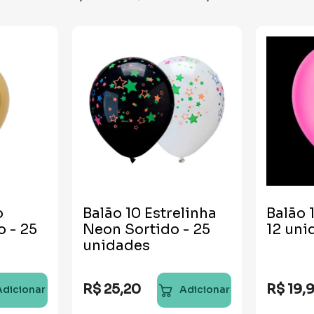
o
Balão 10 Estrelinha
Balão 
 - 25
Neon Sortido - 25
12 uni
unidades
R$
25
,
20
R$
19
,
Adicionar
Adicionar