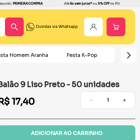
sconto:
PRIMEIRACOMPRA
Até
6x sem juros*
ou
5% OFF
no PIX
Duvidas via Whatsapp
esta Homem Aranha
Festa K-Pop
Doces 
Balão 9 Liso Preto - 50 unidades
R$
17
,
40
－
＋
ADICIONAR AO CARRINHO