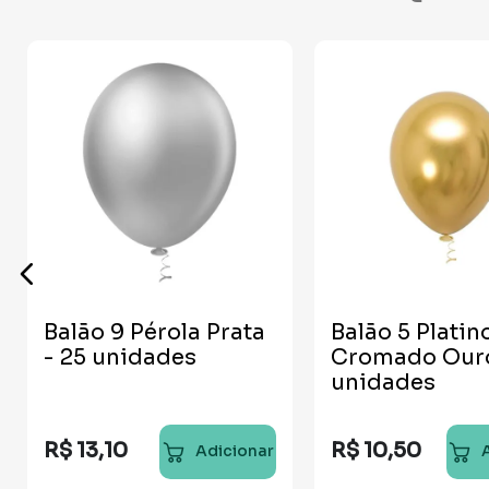
Balão 9 Pérola Prata
Balão 5 Platin
- 25 unidades
Cromado Ouro
unidades
R$
13
,
10
R$
10
,
50
Adicionar