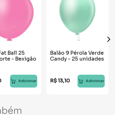
at Ball 25
Balão 9 Pérola Verde
orte - Bexigão
Candy - 25 unidades
0
R$
13
,
10
Adicionar
Adicionar
mbém