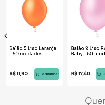
Balão 5 Liso Laranja
Balão 9 Liso R
- 50 unidades
Baby - 50 uni
R$
11
,
90
R$
17
,
40
Adicionar
Que