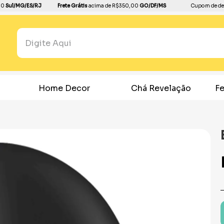
00
Sul/MG/ES/RJ
Frete Grátis
acima de R$350,00
GO/DF/MS
Cupom de de
Pesquisar...
TERMOS MAIS BUSCADOS
1
º
boleira
Home Decor
Chá Revelação
F
2
º
balão
3
º
bandeja
4
º
dourado
5
º
dinossauro
6
º
copo papel
7
º
pirulito
8
º
toalha