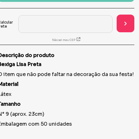
Não sei meu CEP
Descrição do produto
Bexiga Lisa Preta
O item que não pode faltar na decoração da sua festa!
Material
Látex
Tamanho
N° 9 (aprox. 23cm)
Embalagem com 50 unidades