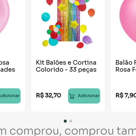
osa
Kit Balões e Cortina
Balão F
dades
Colorido - 33 peças
Rosa F
R$
32
,
70
R$
7
,
9
Adicionar
Adicionar
m comprou, comprou ta