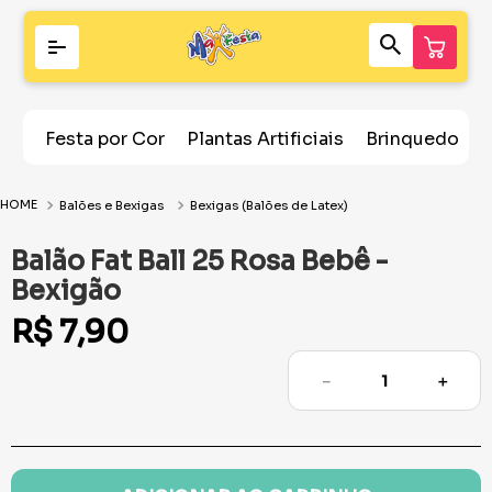
Festa por Cor
Plantas Artificiais
Brinquedos
Balões e Bexigas
Bexigas (Balões de Latex)
Balão Fat Ball 25 Rosa Bebê -
Bexigão
R$
7
,
90
－
＋