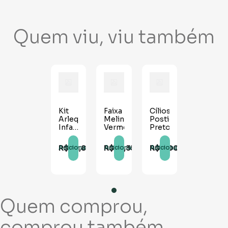
Quem viu, viu também
Kit
Faixa
Cílios
Arlequina
Melindrosa
Postiços
Infantil
Vermelha
Preto
-
Saia
R$
52
,
80
R$
10
,
35
R$
5
,
00
Adicionar
Adicionar
Adicionar
e
Tiara
Quem comprou,
comprou também