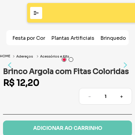
Festa por Cor
Plantas Artificiais
Brinquedos
Adereços
Acessórios e Kits
Brinco Argola com Fitas Coloridas
R$
12
,
20
－
＋
ADICIONAR AO CARRINHO