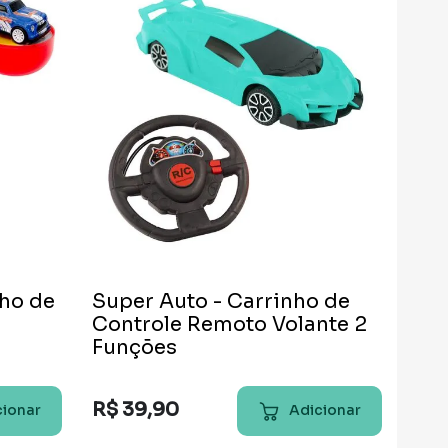
nho de
Super Auto - Carrinho de
Controle Remoto Volante 2
Funções
R$
39
,
90
cionar
Adicionar