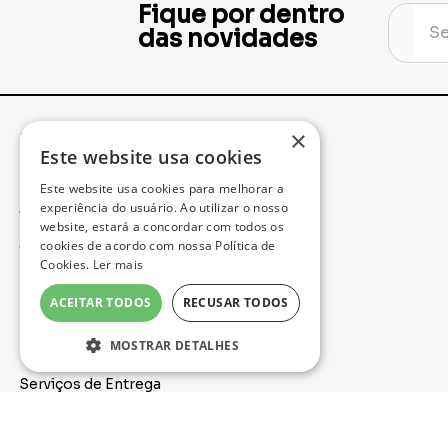
Fique por dentro
das novidades
×
Institucional
Minha Conta
Este website usa cookies
Este website usa cookies para melhorar a
Acompanhe seu Pedido
experiência do usuário. Ao utilizar o nosso
website, estará a concordar com todos os
cookies de acordo com nossa Política de
Trocas e Devoluções
Cookies.
Ler mais
Política de Privacidade
ACEITAR TODOS
RECUSAR TODOS
Formas de Pagamento
MOSTRAR DETALHES
Serviços de Entrega
Nossa Loja