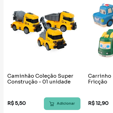
Caminhão Coleção Super
Carrinho 
Construção - 01 unidade
Fricção
R$
5
,
50
R$
12
,
90
Adicionar