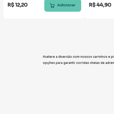
R$
12
,
20
R$
44
,
90
Adicionar
Acelere a diversão com nossos carrinhos e p
opções para garantir corridas cheias de adren