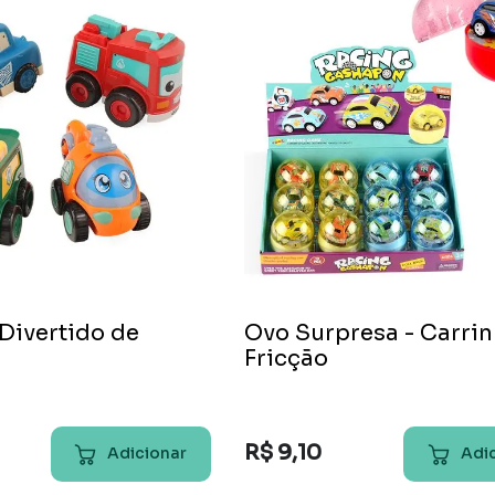
9
º
peruca
10
º
festa neon
Divertido de
Ovo Surpresa - Carri
Fricção
R$
9
,
10
Adicionar
Adi