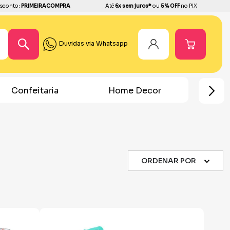
sconto:
PRIMEIRACOMPRA
Até
6x sem juros*
ou
5% OFF
no PIX
Duvidas via Whatsapp
Confeitaria
Home Decor
Chá R
ORDENAR POR