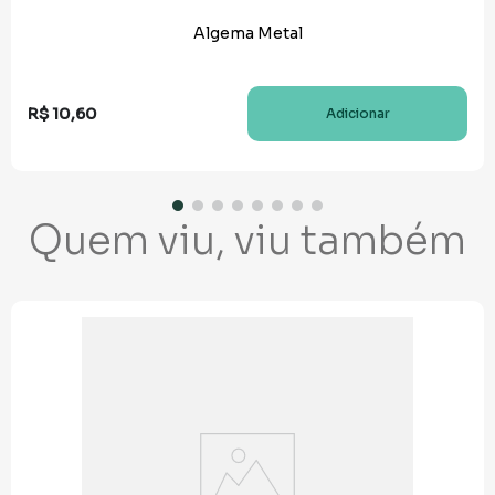
Algema Metal
R$
10
,
60
Adicionar
Quem viu, viu também