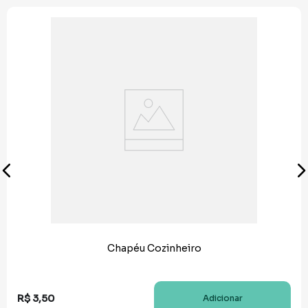
Chapéu Cozinheiro
R$
3
,
50
Adicionar