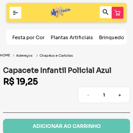
Festa por Cor
Plantas Artificiais
Brinquedos
Adereços
Chapéus e Cartolas
Capacete Infantil Policial Azul
R$
19
,
25
－
＋
ADICIONAR AO CARRINHO