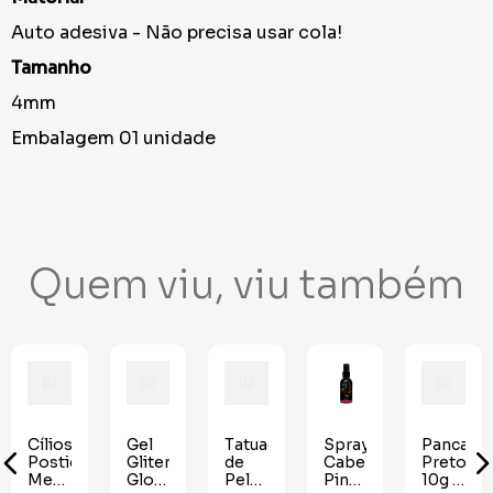
Auto adesiva - Não precisa usar cola!
Tamanho
4mm
Embalagem 01 unidade
Quem viu, viu também
Cílios
Gel
Tatuagem
Spray
Pancake
Postiços
Gliter
de
Cabelo
Preto
Metalizados
Glow
Pele
Pink
10g -