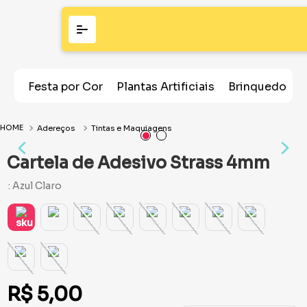
Festa por Cor
Plantas Artificiais
Brinquedos
Adereços
Tintas e Maquiagens
Cartela de Adesivo Strass 4mm
:
Azul Claro
R$
5
,
00