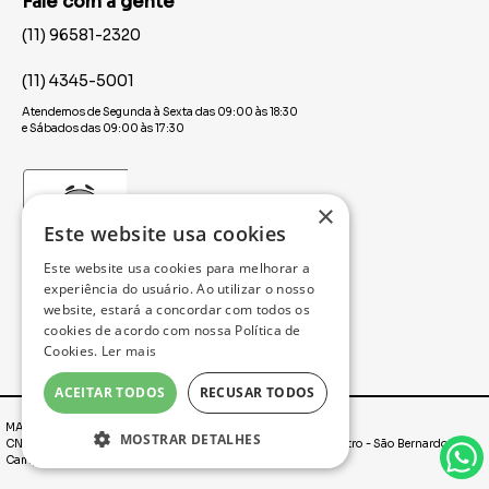
Fale com a gente
(11) 96581-2320
(11) 4345-5001
Atendemos de Segunda à Sexta das 09:00 às 18:30
e Sábados das 09:00 às 17:30
×
Este website usa cookies
Este website usa cookies para melhorar a
experiência do usuário. Ao utilizar o nosso
website, estará a concordar com todos os
cookies de acordo com nossa Política de
Cookies.
Ler mais
ACEITAR TODOS
RECUSAR TODOS
MAXFESTA | É FESTA O ANO TODO! © 2025
MOSTRAR DETALHES
CNPJ: 00.655.657/0001-97. Rua Marechal Deodoro, 2431, Centro - São Bernardo do
Campo / SP - CEP: 09710-193