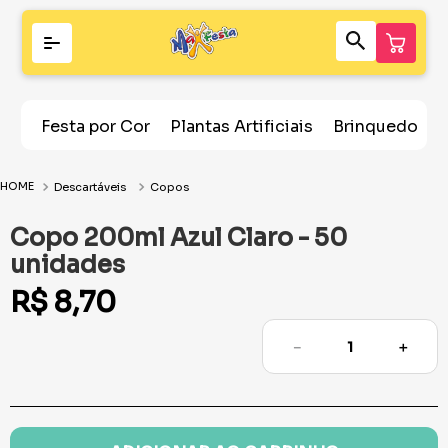
Festa por Cor
Plantas Artificiais
Brinquedos
Descartáveis
Copos
Copo 200ml Azul Claro - 50
unidades
R$
8
,
70
－
＋