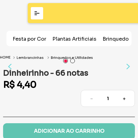
Festa por Cor
Plantas Artificiais
Brinquedos
Lembrancinhas
Brinquedos e Utilidades
Dinheirinho - 66 notas
R$
4
,
40
－
＋
ADICIONAR AO CARRINHO