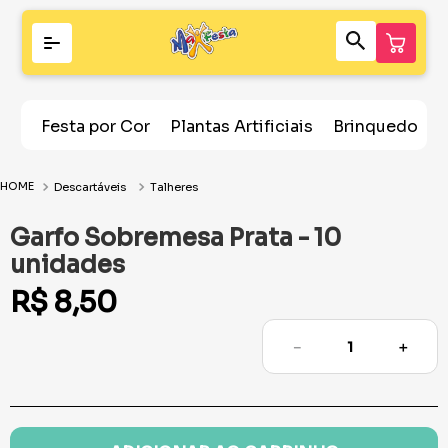
Festa por Cor
Plantas Artificiais
Brinquedos
Descartáveis
Talheres
Garfo Sobremesa Prata - 10
unidades
R$
8
,
50
－
＋