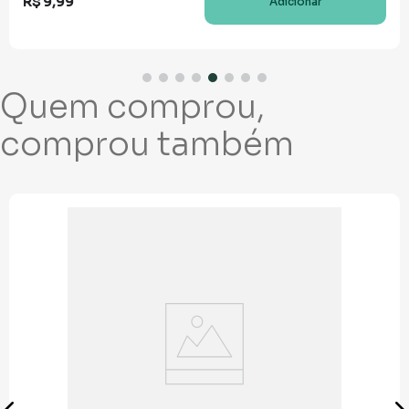
R$
9
,
99
Adicionar
Quem comprou,
comprou também