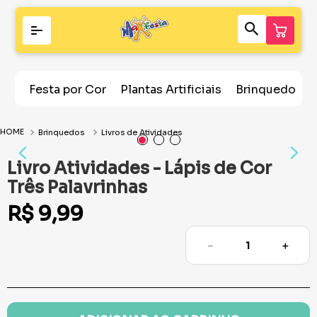
Festa por Cor
Plantas Artificiais
Brinquedos
Brinquedos
Livros de Atividades
Livro Atividades - Lápis de Cor
Três Palavrinhas
R$
9
,
99
－
＋