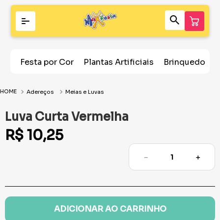
Festa por Cor
Plantas Artificiais
Brinquedos
Adereços
Meias e Luvas
Luva Curta Vermelha
R$
10
,
25
－
＋
ADICIONAR AO CARRINHO