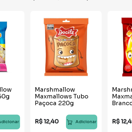
llow
Marshmallow
Marsh
60g
Maxmallows Tubo
Maxma
Paçoca 220g
Branco
220g
R$
12
,
40
R$
12
,
4
Adicionar
Adicionar