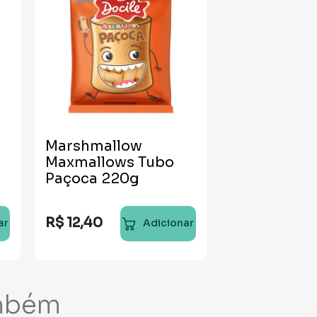
Marshmallow
Maxmallows Tubo
Paçoca 220g
R$
12
,
40
ar
Adicionar
mbém