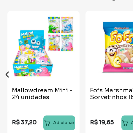
Mallowdream Mini -
Fofs Marshma
24 unidades
Sorvetinhos 1
R$
37
,
20
R$
19
,
65
Adicionar