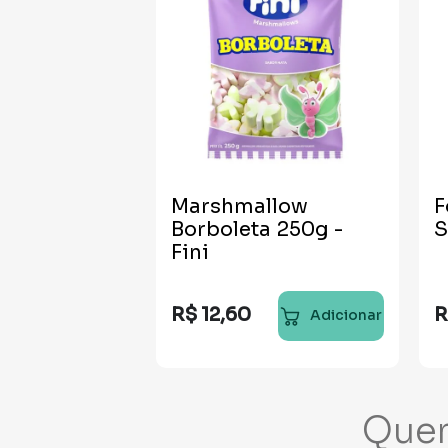
Marshmallow
F
Borboleta 250g -
S
Fini
R$
12
,
60
R
Adicionar
Que