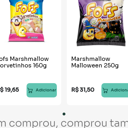
ofs Marshmallow
Marshmallow
orvetinhos 160g
Malloween 250g
$
19
,
65
R$
31
,
50
Adicionar
Adicion
m comprou, comprou ta