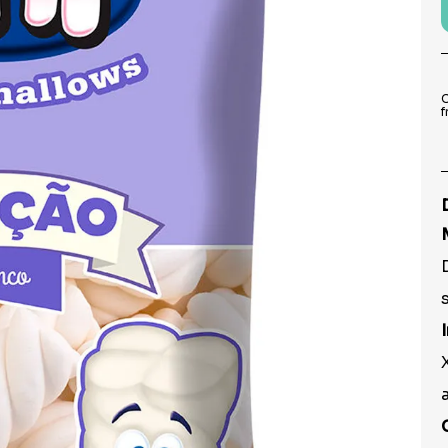
9
º
prato
10
º
copo