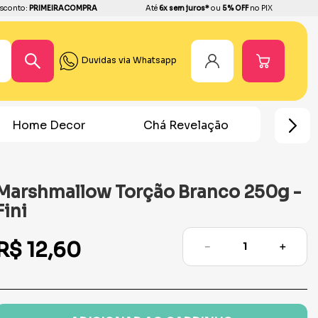
sconto:
PRIMEIRACOMPRA
Até
6x sem juros*
ou
5% OFF
no PIX
Duvidas via Whatsapp
Home Decor
Chá Revelação
Festa Ho
Marshmallow Torção Branco 250g -
Fini
R$
12
,
60
－
＋