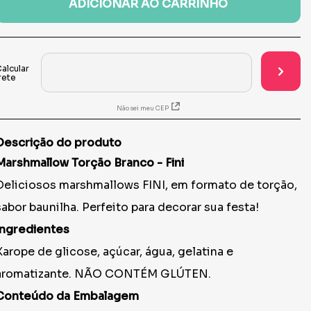
ADICIONAR AO CARRINHO
Não sei meu CEP
Descrição do produto
Marshmallow Torção Branco - Fini
Deliciosos marshmallows FINI, em formato de torção,
sabor baunilha. Perfeito para decorar sua festa!
Ingredientes
Xarope de glicose, açúcar, água, gelatina e
aromatizante. NÃO CONTÉM GLÚTEN.
Conteúdo da Embalagem