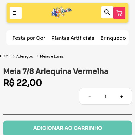
Festa por Cor
Plantas Artificiais
Brinquedos
Adereços
Meias e Luvas
Meia 7/8 Arlequina Vermelha
R$
22
,
00
－
＋
ADICIONAR AO CARRINHO