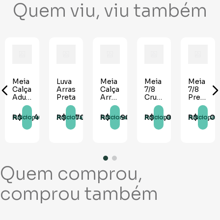
Quem viu, viu também
Meia
Luva
Meia
Meia
Meia
Calça
Arrastão
Calça
7/8
7/8
Adulto
Preta
Arrastão
Cruz
Preta
Vermelha
Neon
Branca
com
Amarela
3
R$
22
,
40
R$
11
,
70
R$
18
,
90
R$
22
,
00
R$
22
,
0
Adicionar
Adicionar
Adicionar
Adicionar
Adicionar
Listras
Branca
Quem comprou,
comprou também