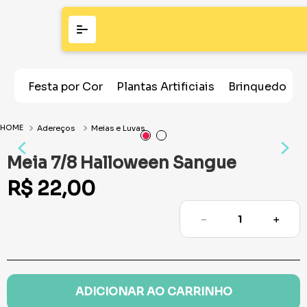
Festa por Cor
Plantas Artificiais
Brinquedos
Adereços
Meias e Luvas
Meia 7/8 Halloween Sangue
R$
22
,
00
－
＋
ADICIONAR AO CARRINHO