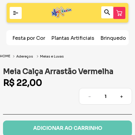
Festa por Cor
Plantas Artificiais
Brinquedos
Adereços
Meias e Luvas
Meia Calça Arrastão Vermelha
R$
22
,
00
－
＋
ADICIONAR AO CARRINHO