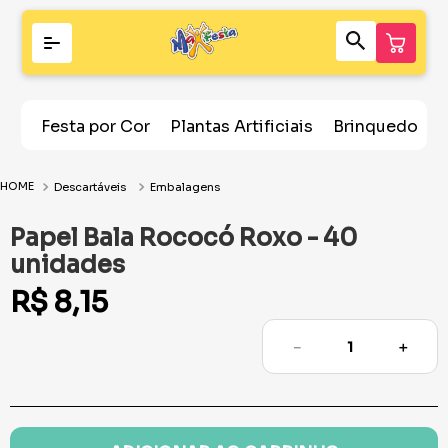
Festa por Cor
Plantas Artificiais
Brinquedos
Descartáveis
Embalagens
Papel Bala Rococó Roxo - 40
unidades
R$
8
,
15
－
＋