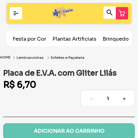
Festa por Cor
Plantas Artificiais
Brinquedos
Lembrancinhas
Enfeites e Papelaria
Placa de E.V.A. com Gliter Lilás
R$
6
,
70
－
＋
ADICIONAR AO CARRINHO