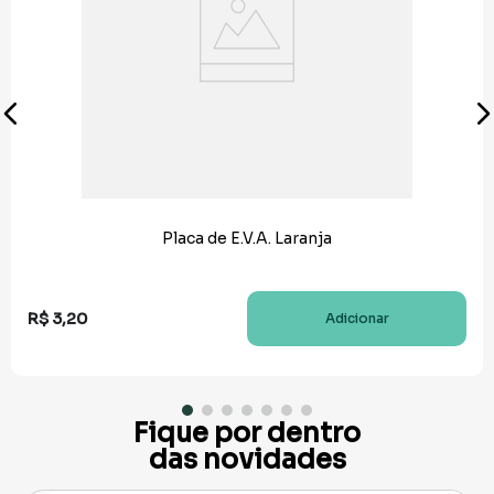
Placa de E.V.A. Laranja
R$
3
,
20
Adicionar
Fique por dentro
das novidades