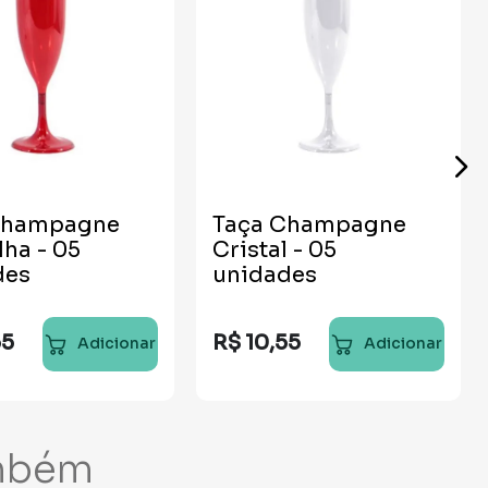
Champagne
Taça Champagne
ha - 05
Cristal - 05
des
unidades
55
R$
10
,
55
Adicionar
Adicionar
mbém