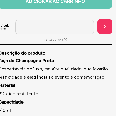
ADICIONAR AO CARRINHO
Não sei meu CEP
Descrição do produto
Taça de Champagne Preta
Descartáveis de luxo, em alta qualidade, que levarão
praticidade e elegância ao evento e comemoração!
Material
Plástico resistente
Capacidade
140ml