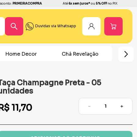
sconto:
PRIMEIRACOMPRA
Até
6x sem juros*
ou
5% OFF
no PIX
Duvidas via Whatsapp
Home Decor
Chá Revelação
Festa Ho
Taça Champagne Preta - 05
unidades
R$
11
,
70
－
＋