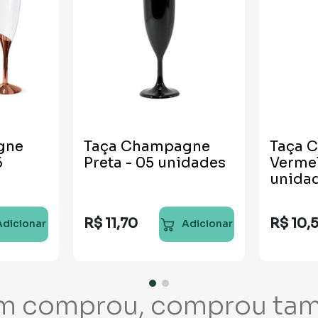
gne
Taça Champagne
Taça 
6
Preta - 05 unidades
Vermel
unida
R$
11
,
70
R$
10
,
Adicionar
Adicionar
m comprou, comprou ta