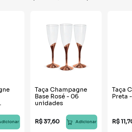
gne
Taça Champagne
Taça 
Base Rosé - 06
P
unidades
R$
37
,
60
R$
11
,
7
Adicionar
Adicionar