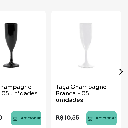
Champagne
Taça Champagne
reta - 05 unidades
Branca - 05
unidades
0
R$
10
,
55
Adicionar
Adicionar