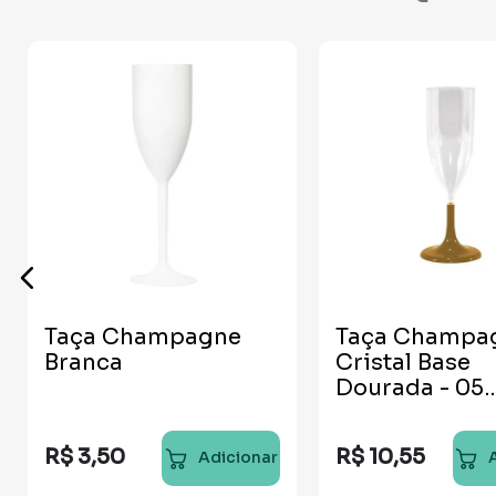
Taça Champagne
Taça Champa
Branca
Cristal Base
Dourada - 05
unidades
R$
3
,
50
R$
10
,
55
Adicionar