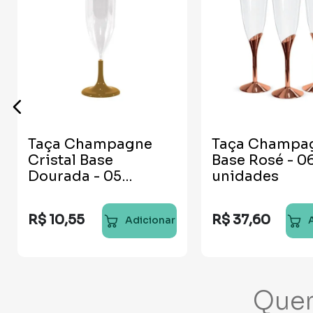
Taça Champagne
Taça Champa
Cristal Base
Base Rosé - 0
Dourada - 05
unidades
unidades
R$
10
,
55
R$
37
,
60
Adicionar
Que