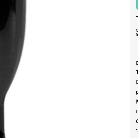
9
º
pirulito
10
º
toalha