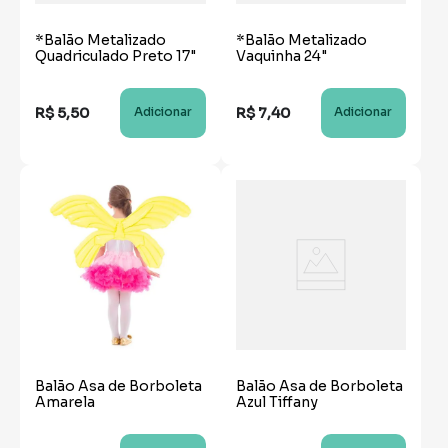
*Balão Metalizado
*Balão Metalizado
Quadriculado Preto 17"
Vaquinha 24"
R$
5
,
50
R$
7
,
40
Adicionar
Adicionar
Balão Asa de Borboleta
Balão Asa de Borboleta
Amarela
Azul Tiffany