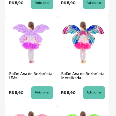
R$
5
,
90
R$
5
,
90
Adicionar
Adicionar
Balão Asa de Borboleta
Balão Asa de Borboleta
Lilás
Metalizada
R$
5
,
90
R$
5
,
90
Adicionar
Adicionar