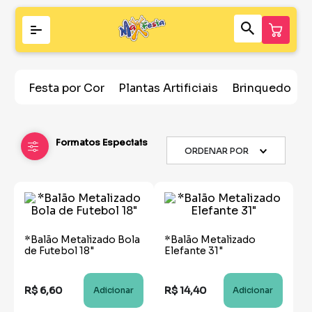
Festa por Cor
Plantas Artificiais
Brinquedos
Formatos Especiais
ORDENAR POR
*Balão Metalizado Bola
*Balão Metalizado
de Futebol 18"
Elefante 31"
R$
6
,
60
R$
14
,
40
Adicionar
Adicionar