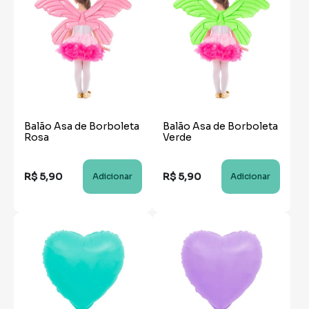
Balão Asa de Borboleta
Balão Asa de Borboleta
Rosa
Verde
R$
5
,
90
R$
5
,
90
Adicionar
Adicionar