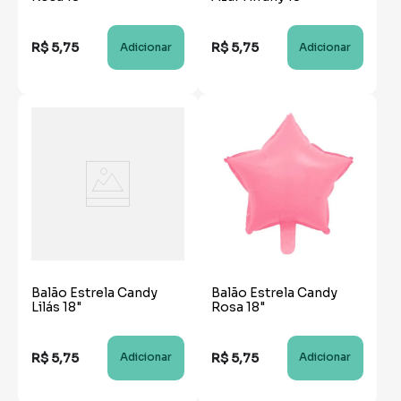
R$
5
,
75
R$
5
,
75
Adicionar
Adicionar
Balão Estrela Candy
Balão Estrela Candy
Lilás 18"
Rosa 18"
R$
5
,
75
R$
5
,
75
Adicionar
Adicionar