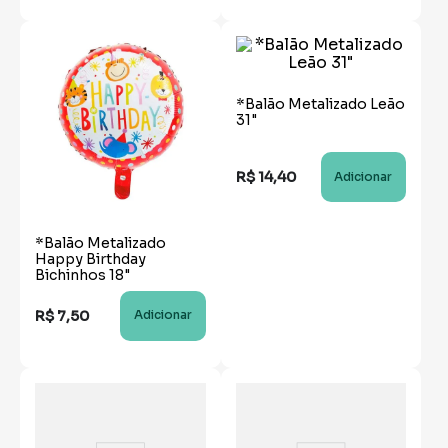
*Balão Metalizado Leão
31"
R$
14
,
40
Adicionar
*Balão Metalizado
Happy Birthday
Bichinhos 18"
R$
7
,
50
Adicionar