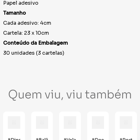
Papel adesivo
Tamanho
Cada adesivo: 4cm
Cartela: 23 x 10cm
Conteúdo da Embalagem
30 unidades (3 cartelas)
Quem viu, viu também
do
*Dinossauro
*Balão
*Vela
*Decoração
*Porta