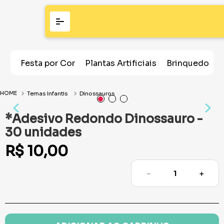
Festa por Cor
Plantas Artificiais
Brinquedos
Temas Infantis
Dinossauros
*Adesivo Redondo Dinossauro -
30 unidades
R$
10
,
00
－
＋