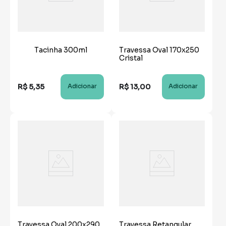
Tacinha 300ml
Travessa Oval 170x250
Cristal
R$
5
,
35
R$
13
,
00
Adicionar
Adicionar
Travessa Oval 200x290
Travessa Retangular