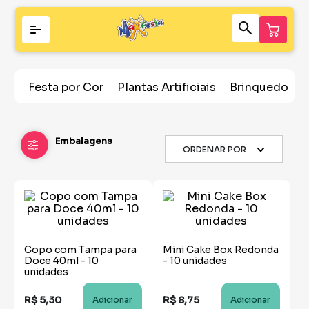
Festa por Cor
Plantas Artificiais
Brinquedos
Embalagens
ORDENAR POR
Copo com Tampa para
Mini Cake Box Redonda
Doce 40ml - 10
- 10 unidades
unidades
R$
5
,
30
R$
8
,
75
Adicionar
Adicionar