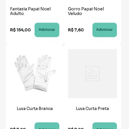
Fantasia Papai Noel
Gorro Papai Noel
Adulto
Veludo
R$
154
,
00
R$
7
,
60
Adicionar
Adicionar
Luva Curta Branca
Luva Curta Preta