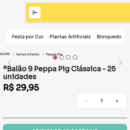
Festa por Cor
Plantas Artificiais
Brinquedos
Temas Infantis
Peppa Pig
*Balão 9 Peppa Pig Clássica - 25
unidades
R$
29
,
95
－
＋