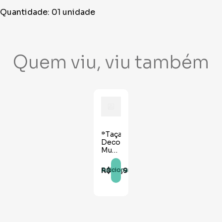
Quantidade: 01 unidade
Quem viu, viu também
*Taça
Decorativa
Mundial
Dourada
33cm
R$
45
,
90
Adicionar