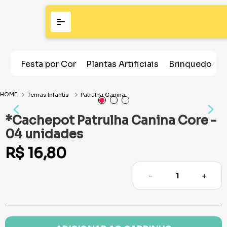
Festa por Cor
Plantas Artificiais
Brinquedos
Temas Infantis
Patrulha Canina
*Cachepot Patrulha Canina Core -
04 unidades
R$
16
,
80
－
＋