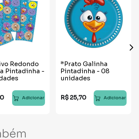
ivo Redondo
*Prato Galinha
a Pintadinha -
Pintadinha - 08
idades
unidades
20
R$
25
,
70
Adicionar
Adicionar
mbém