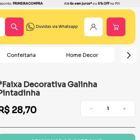
sconto:
PRIMEIRACOMPRA
Até
6x sem juros*
ou
5% OFF
no PIX
Duvidas via Whatsapp
Home Decor
Chá Revelação
Fe
*Faixa Decorativa Galinha
Pintadinha
R$
28
,
70
－
＋