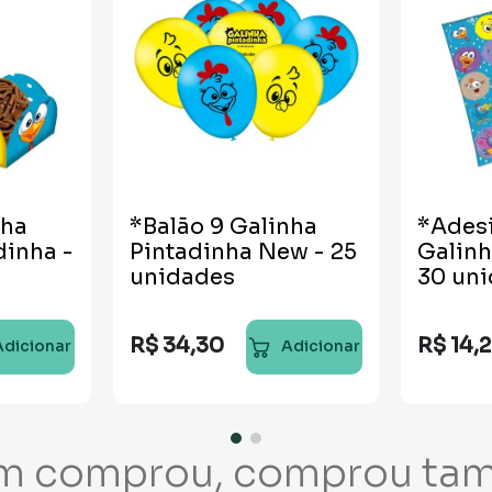
nha
*Balão 9 Galinha
*Ades
dinha -
Pintadinha New - 25
Galinh
unidades
30 un
R$
34
,
30
R$
14
,
Adicionar
Adicionar
m comprou, comprou ta