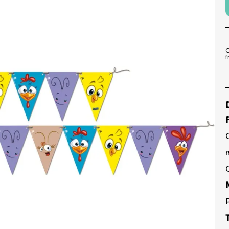
9
º
pirulito
10
º
toalha