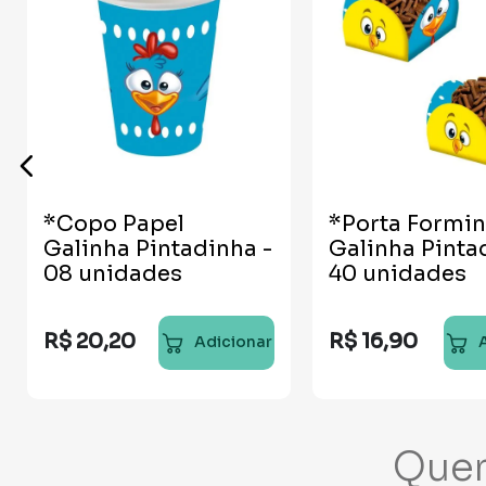
*Copo Papel
*Porta Formi
Galinha Pintadinha -
Galinha Pinta
08 unidades
40 unidades
R$
20
,
20
R$
16
,
90
Adicionar
Que