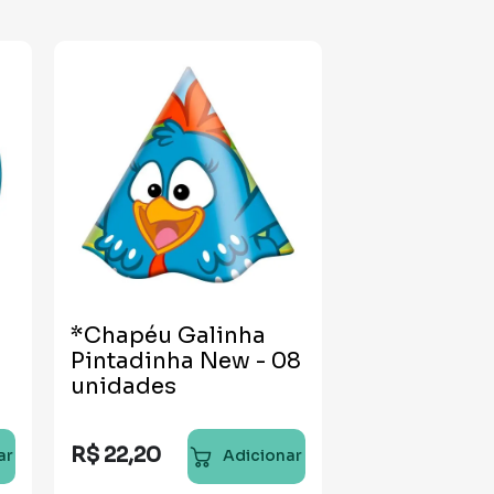
*Chapéu Galinha
Pintadinha New - 08
unidades
R$
22
,
20
ar
Adicionar