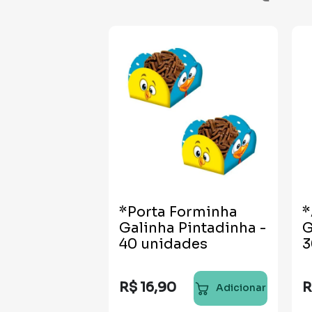
*Porta Forminha
*
Galinha Pintadinha -
G
40 unidades
3
R$
16
,
90
R
Adicionar