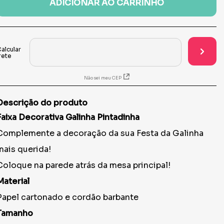
ADICIONAR AO CARRINHO
Não sei meu CEP
Descrição do produto
Faixa Decorativa Galinha Pintadinha
Complemente a decoração da sua Festa da Galinha
mais querida!
Coloque na parede atrás da mesa principal!
Material
Papel cartonado e cordão barbante
Tamanho