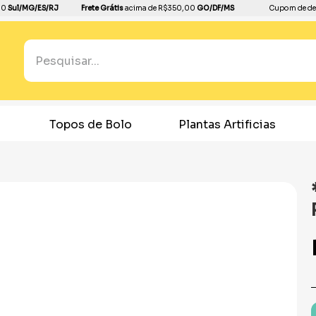
00
Sul/MG/ES/RJ
Frete Grátis
acima de R$350,00
GO/DF/MS
Cupom de de
Pesquisar...
TERMOS MAIS BUSCADOS
1
º
boleira
e Bolo
Plantas Artificias
Confeitaria
2
º
balão
3
º
bandeja
4
º
copo papel
5
º
festa neon
6
º
dourado
7
º
dinossauro
8
º
peruca