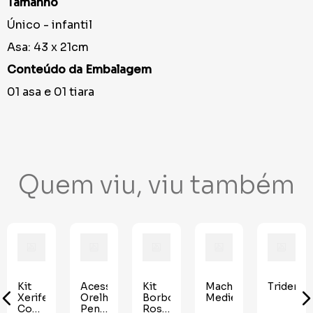
Tamanho
Único - infantil
Asa: 43 x 21cm
Conteúdo da Embalagem
01 asa e 01 tiara
Quem viu, viu também
Kit
Acessório
Kit
Machado
Tridente
Xerife
Orelha
Borboletinha
Medieval
Cowboy
Penas
Rosa