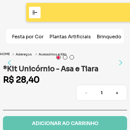
Festa por Cor
Plantas Artificiais
Brinquedos
Adereços
Acessórios e Kits
*Kit Unicórnio - Asa e Tiara
R$
28
,
40
－
＋
ADICIONAR AO CARRINHO