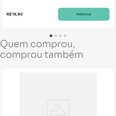
R$
19
,
90
Adicionar
Quem comprou,
comprou também