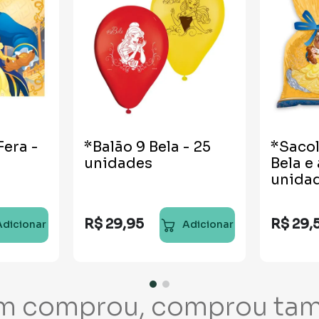
Fera -
*Balão 9 Bela - 25
*Sacol
unidades
Bela e 
unida
R$
29
,
95
R$
29
,
Adicionar
Adicionar
m comprou, comprou ta