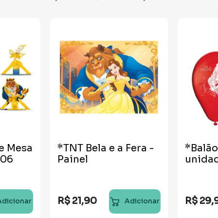
e Mesa
*TNT Bela e a Fera -
*Balão
 06
Painel
unida
R$
21
,
90
R$
29
,
Adicionar
Adicionar