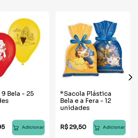
 9 Bela - 25
*Sacola Plástica
des
Bela e a Fera - 12
unidades
95
R$
29
,
50
Adicionar
Adicionar