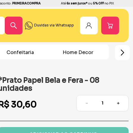
sconto:
PRIMEIRACOMPRA
Até
6x sem juros*
ou
5% OFF
no PIX
Duvidas via Whatsapp
Home Decor
Chá Revelação
Festa H
*Prato Papel Bela e Fera - 08
unidades
R$
30
,
60
－
＋