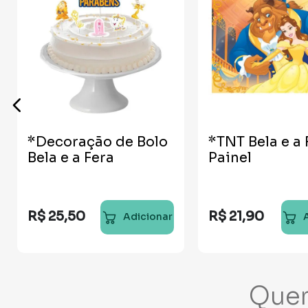
*Decoração de Bolo
*TNT Bela e a 
Bela e a Fera
Painel
R$
25
,
50
R$
21
,
90
Adicionar
Que