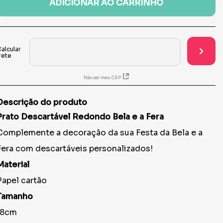
ADICIONAR AO CARRINHO
Não sei meu CEP
Descrição do produto
Prato Descartável Redondo Bela e a Fera
Complemente a decoração da sua Festa da Bela e a
Fera com descartáveis personalizados!
Material
Papel cartão
Tamanho
18cm