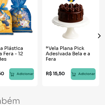
a Plástica
*Vela Plana Pick
a Fera - 12
Adesivada Bela e a
des
Fera
50
R$
15
,
50
Adicionar
Adicionar
mbém