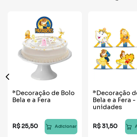
*Decoração de Bolo
*Decoração d
Bela e a Fera
Bela e a Fera -
unidades
R$
25
,
50
R$
31
,
50
Adicionar