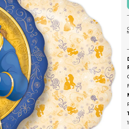
9
º
prato
10
º
copo