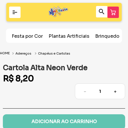
Festa por Cor
Plantas Artificiais
Brinquedos
Adereços
Chapéus e Cartolas
Cartola Alta Neon Verde
R$
8
,
20
－
＋
ADICIONAR AO CARRINHO