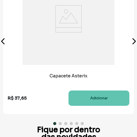
Capacete Asterix
R$
37
,
65
Adicionar
Fique por dentro