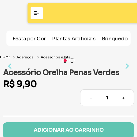
Festa por Cor
Plantas Artificiais
Brinquedos
Adereços
Acessórios e Kits
Acessório Orelha Penas Verdes
R$
9
,
90
－
＋
ADICIONAR AO CARRINHO