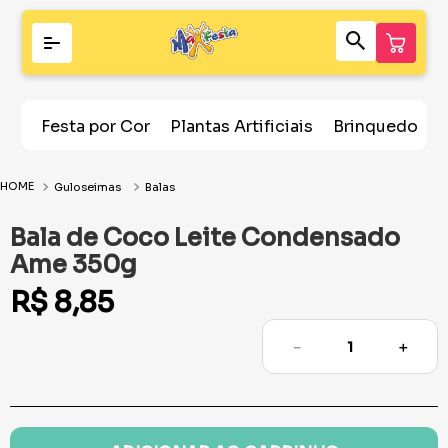
Festa por Cor
Plantas Artificiais
Brinquedos
Guloseimas
Balas
Bala de Coco Leite Condensado
Ame 350g
R$
8
,
85
－
＋