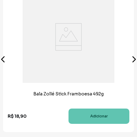
Bala Zollé Stick Framboesa 492g
R$
18
,
90
Adicionar