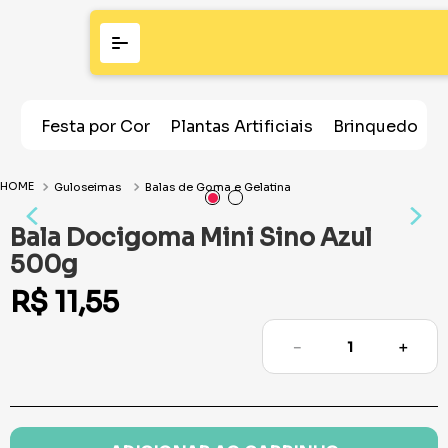
Festa por Cor
Plantas Artificiais
Brinquedos
Guloseimas
Balas de Goma e Gelatina
Bala Docigoma Mini Sino Azul
500g
R$
11
,
55
－
＋