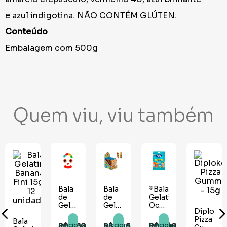
e azul indigotina. NÃO CONTÉM GLÚTEN.
Conteúdo
Embalagem com 500g
Quem viu, viu também
ma
Bala
Bala
Bala
*Bala
Diploko
Gelatina
de
de
Gelatina
Pizza
Bananas
Gelatina
Gelatina
Oceanitos
Gummy
Fini
Palhacito
Burger
80g -
- 15g
15g -
Gummy
Lito -
Fini
R$
15
,
80
R$
3
,
50
R$
57
,
50
R$
8
,
40
R$
2
,
75
Adicionar
Adicionar
Adicionar
Adicionar
Adicionar