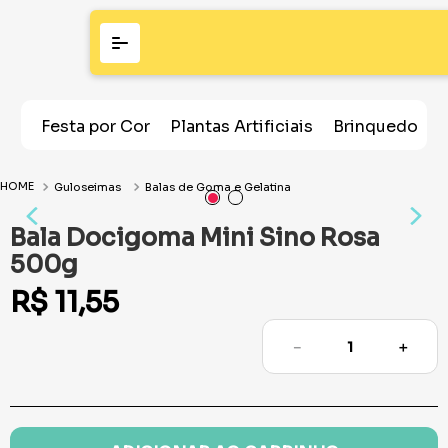
Festa por Cor
Plantas Artificiais
Brinquedos
Guloseimas
Balas de Goma e Gelatina
Bala Docigoma Mini Sino Rosa
500g
R$
11
,
55
－
＋