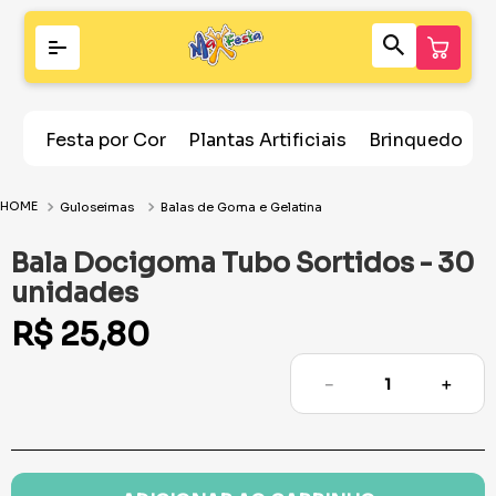
Festa por Cor
Plantas Artificiais
Brinquedos
Guloseimas
Balas de Goma e Gelatina
Bala Docigoma Tubo Sortidos - 30
unidades
R$
25
,
80
－
＋