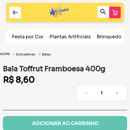
Festa por Cor
Plantas Artificiais
Brinquedos
Guloseimas
Balas
Bala Toffrut Framboesa 400g
R$
8
,
60
－
＋
ADICIONAR AO CARRINHO