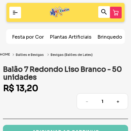
Festa por Cor
Plantas Artificiais
Brinquedos
Balões e Bexigas
Bexigas (Balões de Latex)
Balão 7 Redondo Liso Branco - 50
unidades
R$
13
,
20
－
＋