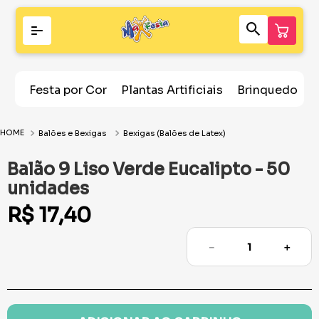
Festa por Cor
Plantas Artificiais
Brinquedos
Balões e Bexigas
Bexigas (Balões de Latex)
Balão 9 Liso Verde Eucalipto - 50
unidades
R$
17
,
40
－
＋