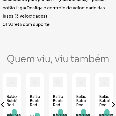
botão Liga/Desliga e controle de velocidade das
luzes (3 velocidades)
01 Vareta com suporte
Quem viu, viu também
Balão
Balão
Balão
Balão
Balão
o
Bubble
Bubble
Bubble
Bubble
Bubble
Redondo
Redondo
Redondo
Redondo
Redond
10,4"
LED
18"
com
com
Colorido
Confete
Confete
R$
4
,
95
R$
8
,
30
R$
7
,
60
R$
7
,
60
Adicionar
Adicionar
Adicionar
Adicionar