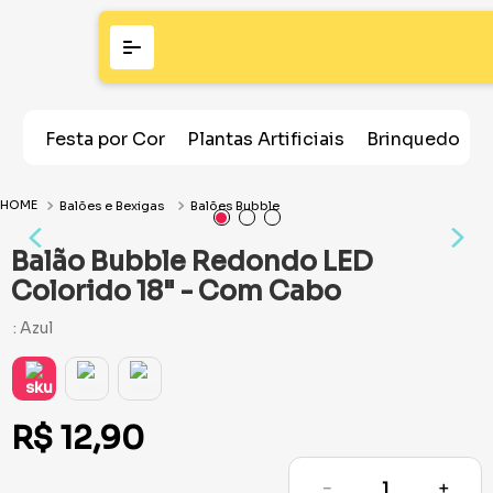
Festa por Cor
Plantas Artificiais
Brinquedos
Balões e Bexigas
Balões Bubble
Balão Bubble Redondo LED
Colorido 18" - Com Cabo
:
Azul
R$
12
,
90
－
＋