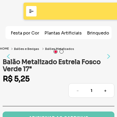
Festa por Cor
Plantas Artificiais
Brinquedos
Balões e Bexigas
Balões Metalizados
Balão Metalizado Estrela Fosco
Verde 17"
R$
5
,
25
－
＋