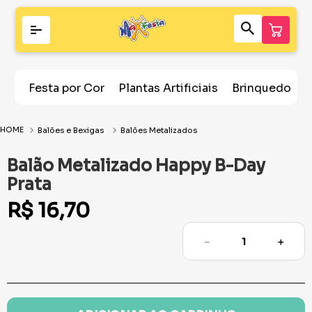
Festa por Cor
Plantas Artificiais
Brinquedos
Balões e Bexigas
Balões Metalizados
Balão Metalizado Happy B-Day
Prata
R$
16
,
70
－
＋