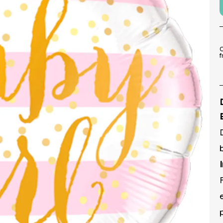
9
º
prato
10
º
boleiras