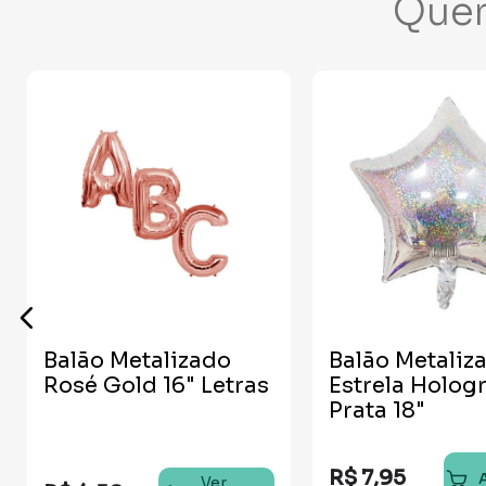
Que
Balão Metalizado
Balão Metaliz
Rosé Gold 16" Letras
Estrela Hologr
Prata 18"
R$
7
,
95
Ver