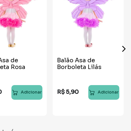
Asa de
Balão Asa de
eta Rosa
Borboleta Lilás
0
R$
5
,
90
Adicionar
Adicionar