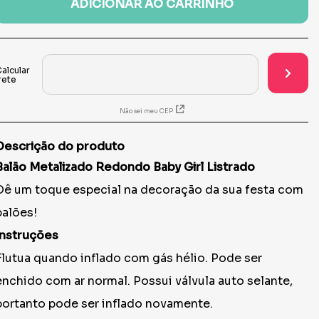
ADICIONAR AO CARRINHO
Não sei meu CEP
Descrição do produto
Balão Metalizado Redondo Baby Girl Listrado
Dê um toque especial na decoração da sua festa com
balões!
Instruções
Flutua quando inflado com gás hélio. Pode ser
enchido com ar normal. Possui válvula auto selante,
portanto pode ser inflado novamente.