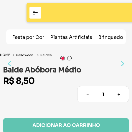
Festa por Cor
Plantas Artificiais
Brinquedos
Halloween
Baldes
Balde Abóbora Médio
R$
8
,
50
－
＋
ADICIONAR AO CARRINHO