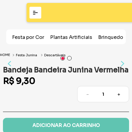
Festa por Cor
Plantas Artificiais
Brinquedos
Festa Junina
Descartáveis
Bandeja Bandeira Junina Vermelha
R$
9
,
30
－
＋
ADICIONAR AO CARRINHO