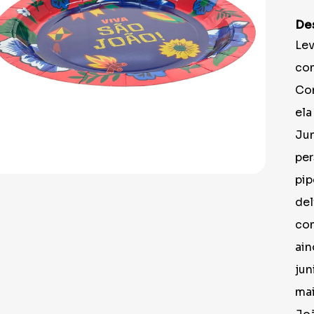
9
º
prato
De
10
º
boleiras
Lev
com
Com
ela
Jun
per
pip
del
com
ain
jun
mai