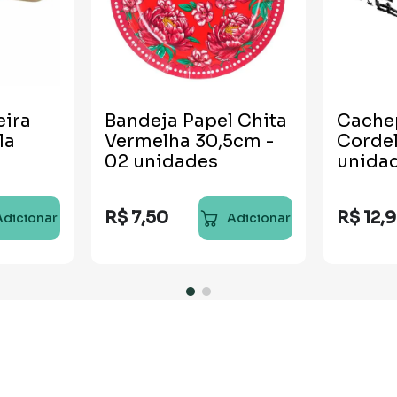
eira
Bandeja Papel Chita
Cache
la
Vermelha 30,5cm -
Cordel
02 unidades
unida
R$
7
,
50
R$
12
,
9
Adicionar
Adicionar