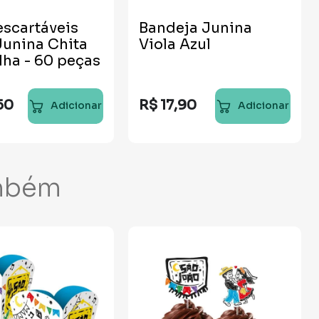
escartáveis
Bandeja Junina
Junina Chita
Viola Azul
ha - 60 peças
50
R$
17
,
90
Adicionar
Adicionar
mbém