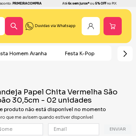
sconto:
PRIMEIRACOMPRA
Até
6x sem juros*
ou
5% OFF
no PIX
Duvidas via Whatsapp
Festa K-Pop
Doces de Festa
Lembr
ndeja Papel Chita Vermelha São
ão 30,5cm - 02 unidades
e produto não está disponível no momento
ro que me avisem quando estiver disponível
ENVIAR