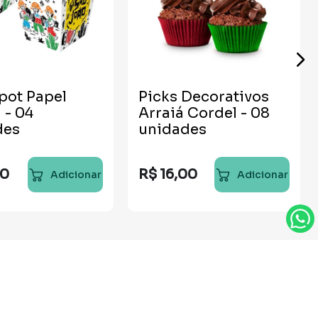
pot Papel
Picks Decorativos
 - 04
Arraiá Cordel - 08
des
unidades
0
R$
16
,
00
Adicionar
Adicionar