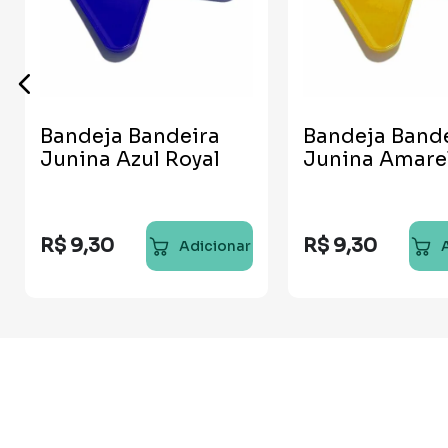
Bandeja Bandeira
Bandeja Band
Junina Azul Royal
Junina Amare
R$
9
,
30
R$
9
,
30
Adicionar