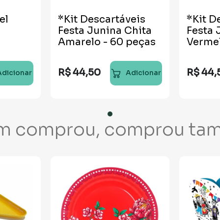
el
*Kit Descartáveis
*Kit D
Festa Junina Chita
Festa 
Amarelo - 60 peças
Vermel
R$
44
,
50
R$
44
,
Adicionar
Adicionar
m comprou, comprou ta