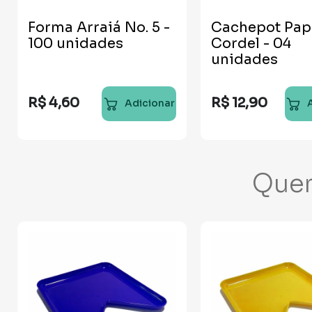
Forma Arraiá No. 5 -
Cachepot Pap
100 unidades
Cordel - 04
unidades
R$
4
,
60
R$
12
,
90
Adicionar
Que